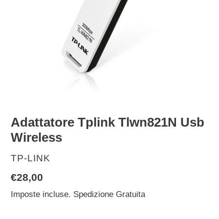
Adattatore Tplink Tlwn821N Usb
Wireless
VENDITORE
TP-LINK
Prezzo
€28,00
di
Imposte incluse. Spedizione Gratuita
listino