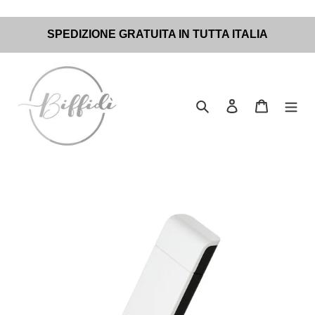
Vai
SPEDIZIONE GRATUITA IN TUTTA ITALIA
direttamente
ai
contenuti
Cerca
Accedi
Carrello