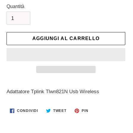
Quantità
AGGIUNGI AL CARRELLO
Inserimento
del
Adattatore Tplink Tlwn821N Usb Wireless
prodotto
nel
CONDIVIDI
TWITTA
PINNA
CONDIVIDI
TWEET
PIN
carrello
SU
SU
SU
FACEBOOK
TWITTER
PINTEREST