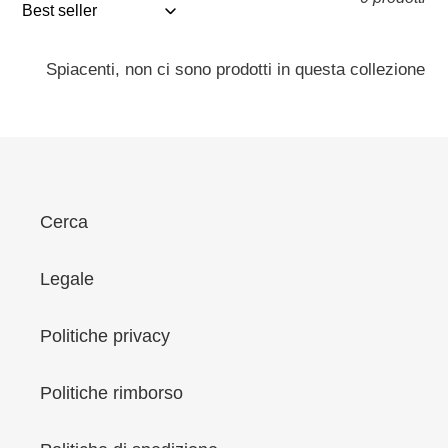
z
i
o
Spiacenti, non ci sono prodotti in questa collezione
n
e
:
Cerca
Legale
Politiche privacy
Politiche rimborso