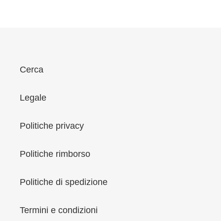
i
o
n
e
:
Cerca
Legale
Politiche privacy
Politiche rimborso
Politiche di spedizione
Termini e condizioni