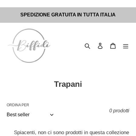
Vai
SPEDIZIONE GRATUITA IN TUTTA ITALIA
direttamente
ai
contenuti
Cerca
Accedi
Carrello
C
Trapani
o
l
ORDINA PER
l
0 prodotti
e
z
Spiacenti, non ci sono prodotti in questa collezione