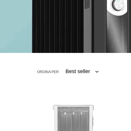
ORDINA PER
Ardes
Arde
Sleek
Oilo
(Ar4Mk01)
Mini
Radiatore
(Ar4