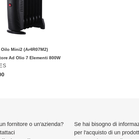
atore
enti
W
 Oilo Mini2 (Ar4R07M2)
tore Ad Olio 7 Elementi 800W
DITORE
ES
zo
00
o
un fornitore o un'azienda?
Se hai bisogno di informaz
attaci
per l'acquisto di un prodot