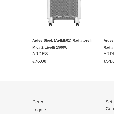
In
Radi
Mica
Ad
2
Olio
Livelli
7
1500W
Elem
800
Ardes Sleek (Ar4Mk01) Radiatore In
Ardes
Mica 2 Livelli 1500W
Radia
VENDITORE
VEN
ARDES
ARD
Prezzo
€76,00
Prez
€54,
di
di
listino
listin
Cerca
Sei 
Cont
Legale