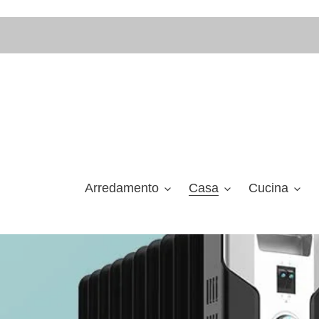
Vai
direttamente
ai
contenuti
Arredamento
Casa
Cucina