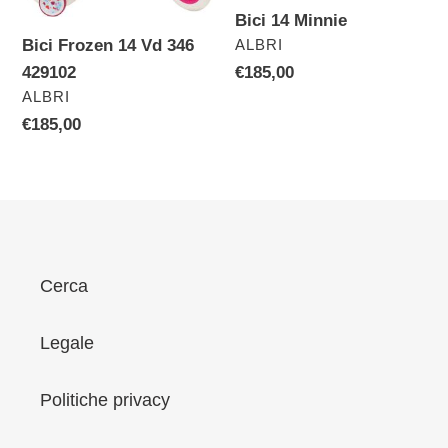
429102
Bici 14 Minnie
VENDITORE
Bici Frozen 14 Vd 346
ALBRI
429102
Prezzo
€185,00
VENDITORE
ALBRI
di
listino
Prezzo
€185,00
di
listino
Cerca
Legale
Politiche privacy