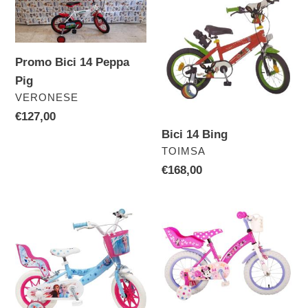
i
Bici
14
o
14
Bing
Peppa
n
Promo Bici 14 Peppa
Pig
e
Pig
:
VENDITORE
VERONESE
Prezzo
€127,00
di
Bici 14 Bing
listino
VENDITORE
TOIMSA
Prezzo
€168,00
di
listino
Bici
Bici
Frozen
14
14
Minnie
Vd
346