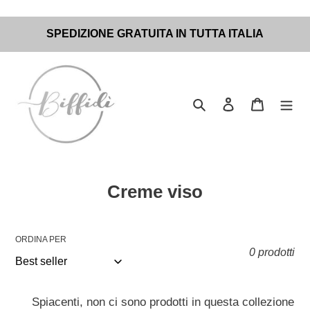
Vai
SPEDIZIONE GRATUITA IN TUTTA ITALIA
direttamente
ai
contenuti
Cerca
Accedi
Carrello
C
Creme viso
o
l
ORDINA PER
l
0 prodotti
e
z
Spiacenti, non ci sono prodotti in questa collezione