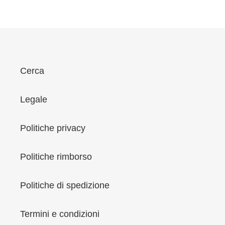
i
o
n
e
:
Cerca
Legale
Politiche privacy
Politiche rimborso
Politiche di spedizione
Termini e condizioni