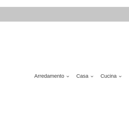
Vai
direttamente
ai
contenuti
Arredamento
Casa
Cucina