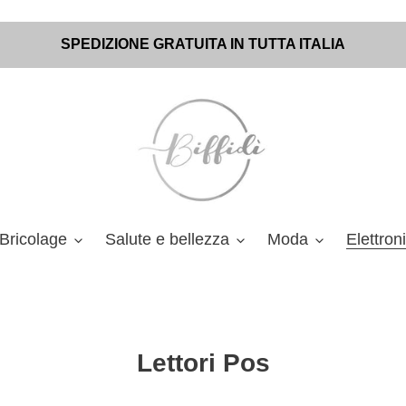
SPEDIZIONE GRATUITA IN TUTTA ITALIA
Bricolage
Salute e bellezza
Moda
Elettron
C
Lettori Pos
o