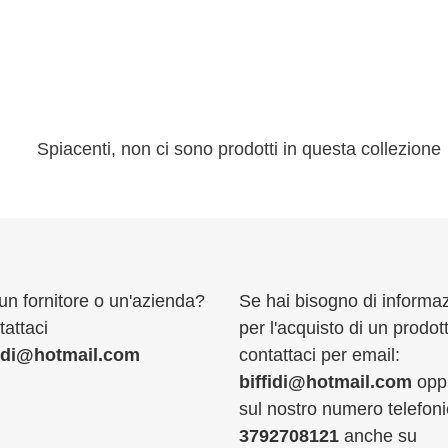
l
l
e
z
i
Spiacenti, non ci sono prodotti in questa collezione
o
n
e
:
un fornitore o un'azienda?
Se hai bisogno di informaz
attaci
per l'acquisto di un prodot
fidi@hotmail.com
contattaci per email:
biffidi@hotmail.com
opp
sul nostro numero telefoni
3792708121
anche su