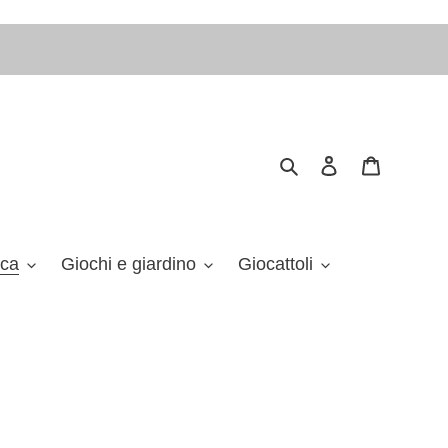
Cerca
Accedi
Carrello
ica
Giochi e giardino
Giocattoli