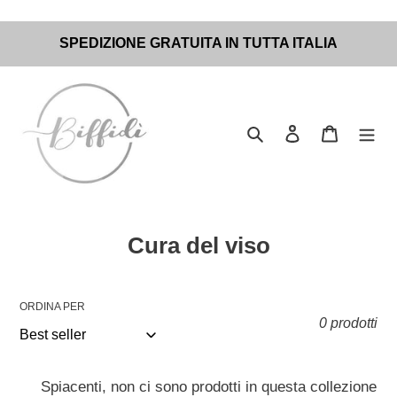
Vai
SPEDIZIONE GRATUITA IN TUTTA ITALIA
direttamente
ai
contenuti
Cerca
Accedi
Carrello
C
Cura del viso
o
l
ORDINA PER
l
0 prodotti
e
z
Spiacenti, non ci sono prodotti in questa collezione