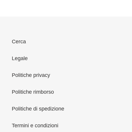
i
o
n
e
:
Cerca
Legale
Politiche privacy
Politiche rimborso
Politiche di spedizione
Termini e condizioni