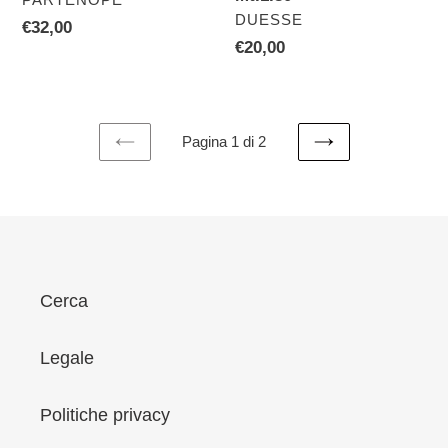
VENDITORE
DUESSE
Prezzo
€32,00
Prezzo
€20,00
di
di
listino
listino
Pagina 1 di 2
PAGINA
PAGINA
PRECEDENTE
SUCCESSIVA
Cerca
Legale
Politiche privacy