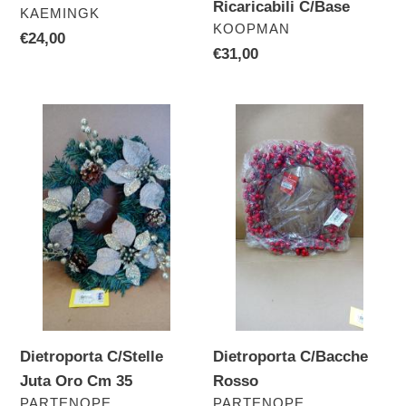
Ricaricabili C/Base
VENDITORE
KAEMINGK
VENDITORE
KOOPMAN
Prezzo
€24,00
Prezzo
€31,00
di
di
listino
listino
Dietroporta
Dietroporta
C/Stelle
C/Bacche
Juta
Rosso
Oro
Cm
35
Dietroporta C/Stelle
Dietroporta C/Bacche
Juta Oro Cm 35
Rosso
VENDITORE
VENDITORE
PARTENOPE
PARTENOPE