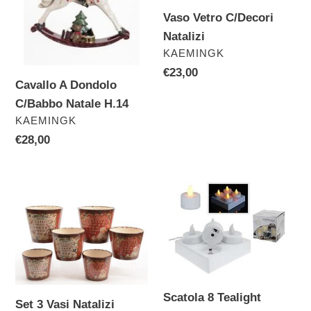
Vaso Vetro C/Decori
Natalizi
VENDITORE
KAEMINGK
Prezzo
€23,00
Cavallo A Dondolo
di
C/Babbo Natale H.14
listino
VENDITORE
KAEMINGK
Prezzo
€28,00
di
listino
Set
Scatola
3
8
Vasi
Tealight
Natalizi
Ricaricabili
C/Base
Scatola 8 Tealight
Set 3 Vasi Natalizi