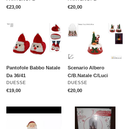
Prezzo
€23,00
Prezzo
€20,00
di
di
listino
listino
Pantofole
Scenario
Babbo
Albero
Natale
C/B.Natale
Da
C/Luci
36/41
Pantofole Babbo Natale
Scenario Albero
Da 36/41
C/B.Natale C/Luci
VENDITORE
VENDITORE
DUESSE
DUESSE
Prezzo
€19,00
Prezzo
€20,00
di
di
listino
listino
Barattolo
Campana
Babbo
Vetro
Natale
Cm16