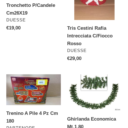
Tronchetto P/Candele
Cm26X19
VENDITORE
DUESSE
Prezzo
€19,00
Tris Cestini Rafia
di
Intrecciata C/Fiocco
listino
Rosso
VENDITORE
DUESSE
Prezzo
€29,00
di
listino
Trenino
Ghirlanda
A
Economica
Pile
Mt.1.80
4
Pz
Trenino A Pile 4 Pz Cm
Cm
Ghirlanda Economica
180
180
Mt.1.80
VENDITORE
PARTENOPE