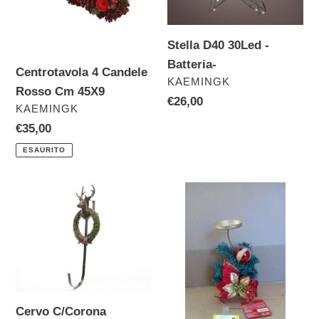
Cm
Batteria-
45X9
Stella D40 30Led -
Batteria-
Centrotavola 4 Candele
VENDITORE
KAEMINGK
Rosso Cm 45X9
Prezzo
€26,00
VENDITORE
KAEMINGK
di
Prezzo
€35,00
listino
di
ESAURITO
listino
Cervo
Portacandela
C/Corona
C/Stelle
Appendino
Cm
25
Rosso/Oro
Cervo C/Corona