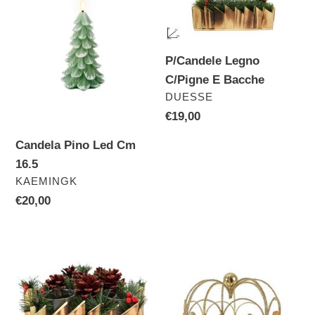
Cm
E
16.5
Bacche
P/Candele Legno
C/Pigne E Bacche
VENDITORE
DUESSE
Prezzo
€19,00
di
Candela Pino Led Cm
listino
16.5
VENDITORE
KAEMINGK
Prezzo
€20,00
di
listino
P/Candele
Corona
Stella
Grande
Legno
Oro
C/Pigne
Glitter