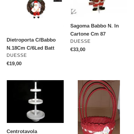
C/6Led
In
Batt
Cartone
Cm
Sagoma Babbo N. In
87
Cartone Cm 87
Dietroporta C/Babbo
VENDITORE
DUESSE
N.18Cm C/6Led Batt
Prezzo
€33,00
VENDITORE
DUESSE
di
Prezzo
€19,00
listino
di
listino
Centrotavola
Tris
Tronchetto
Cestini
P/Candele
Rafia
Cm26X19
Intrecciata
C/Fiocco
Rosso
Centrotavola