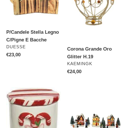
E
H.19
Bacche
P/Candele Stella Legno
C/Pigne E Bacche
VENDITORE
DUESSE
Corona Grande Oro
Prezzo
€23,00
Glitter H.19
di
VENDITORE
KAEMINGK
listino
Prezzo
€24,00
di
listino
Biscottiera
Scenario
C/Bastoncino
Invernale
Di
Piccolo
Zucchero
11
H.13
Pz