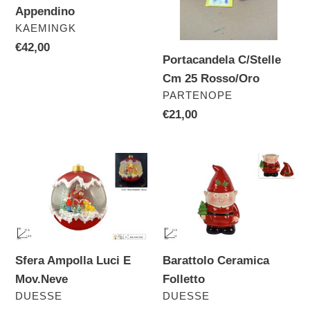
Appendino
VENDITORE
KAEMINGK
Prezzo
€42,00
Portacandela C/Stelle
di
Cm 25 Rosso/Oro
listino
VENDITORE
PARTENOPE
Prezzo
€21,00
di
listino
Sfera
Barattolo
Ampolla
Ceramica
Luci
Folletto
E
Mov.Neve
Sfera Ampolla Luci E
Barattolo Ceramica
Mov.Neve
Folletto
VENDITORE
VENDITORE
DUESSE
DUESSE