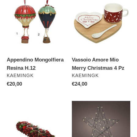
i
Mongolfiera
Amore
o
Resina
Mio
H.12
Merry
n
Christmas
e
4
:
Pz
Appendino Mongolfiera
Vassoio Amore Mio
Resina H.12
Merry Christmas 4 Pz
VENDITORE
VENDITORE
KAEMINGK
KAEMINGK
Prezzo
€20,00
Prezzo
€24,00
di
di
listino
listino
Centrotavola
Stella
4
D40
Candele
30Led
Rosso
-