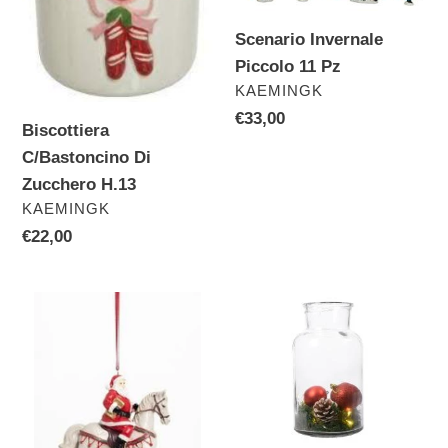
Scenario Invernale
Piccolo 11 Pz
VENDITORE
KAEMINGK
Prezzo
€33,00
Biscottiera
di
C/Bastoncino Di
listino
Zucchero H.13
VENDITORE
KAEMINGK
Prezzo
€22,00
di
listino
Cavallo
Vaso
A
Vetro
Dondolo
C/Decori
C/Babbo
Natalizi
Natale
H.14