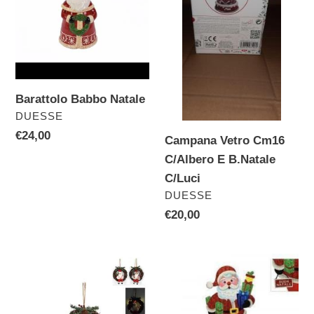
C/Albero
E
B.Natale
C/Luci
Barattolo Babbo Natale
VENDITORE
DUESSE
Prezzo
€24,00
Campana Vetro Cm16
di
C/Albero E B.Natale
listino
C/Luci
VENDITORE
DUESSE
Prezzo
€20,00
di
listino
Dietroporta
Sagoma
C/Babbo
Babbo
N.18Cm
N.