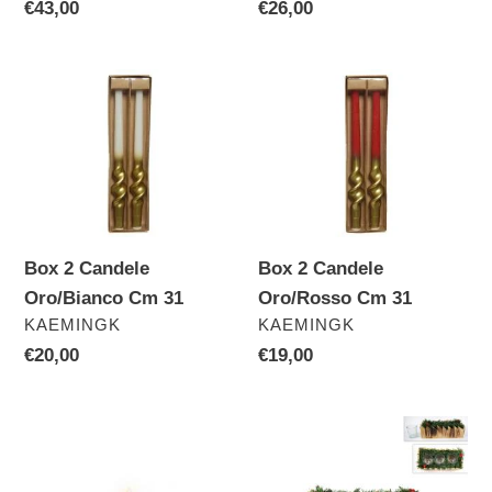
Prezzo
€43,00
Prezzo
€26,00
di
di
listino
listino
Box
Box
2
2
Candele
Candele
Oro/Bianco
Oro/Rosso
Cm
Cm
31
31
Box 2 Candele
Box 2 Candele
Oro/Bianco Cm 31
Oro/Rosso Cm 31
VENDITORE
VENDITORE
KAEMINGK
KAEMINGK
Prezzo
€20,00
Prezzo
€19,00
di
di
listino
listino
Candela
P/Candele
Pino
Legno
Led
C/Pigne