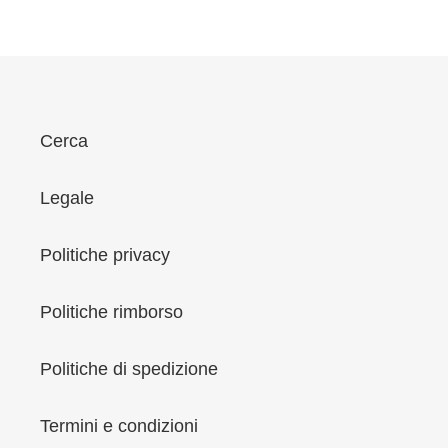
i
o
n
e
:
Cerca
Legale
Politiche privacy
Politiche rimborso
Politiche di spedizione
Termini e condizioni