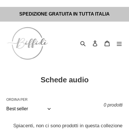
Vai
SPEDIZIONE GRATUITA IN TUTTA ITALIA
direttamente
ai
contenuti
Cerca
Accedi
Carrello
C
Schede audio
o
l
ORDINA PER
l
0 prodotti
e
z
Spiacenti, non ci sono prodotti in questa collezione