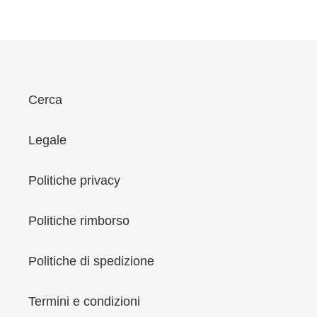
i
o
n
e
:
Cerca
Legale
Politiche privacy
Politiche rimborso
Politiche di spedizione
Termini e condizioni