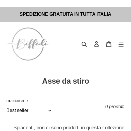
Vai
SPEDIZIONE GRATUITA IN TUTTA ITALIA
direttamente
ai
contenuti
Cerca
Accedi
Carrello
C
Asse da stiro
o
l
ORDINA PER
l
0 prodotti
e
z
Spiacenti, non ci sono prodotti in questa collezione