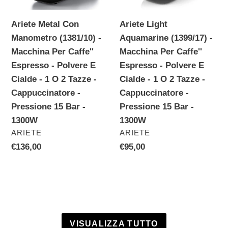
Macchina
Per
Per
Caffe''
Ariete Metal Con
Ariete Light
Caffe''
Espresso
Manometro (1381/10) -
Aquamarine (1399/17) -
Espresso
-
Macchina Per Caffe''
Macchina Per Caffe''
-
Polvere
Espresso - Polvere E
Espresso - Polvere E
Polvere
E
Cialde - 1 O 2 Tazze -
Cialde - 1 O 2 Tazze -
E
Cialde
Cappuccinatore -
Cappuccinatore -
Cialde
-
Pressione 15 Bar -
Pressione 15 Bar -
-
1
1300W
1300W
1
O
VENDITORE
VENDITORE
ARIETE
ARIETE
O
2
Prezzo
€136,00
Prezzo
€95,00
2
Tazze
di
di
Tazze
-
listino
listino
-
Cappuccinatore
Cappuccinatore
-
-
Pressione
Pressione
15
VISUALIZZA TUTTO