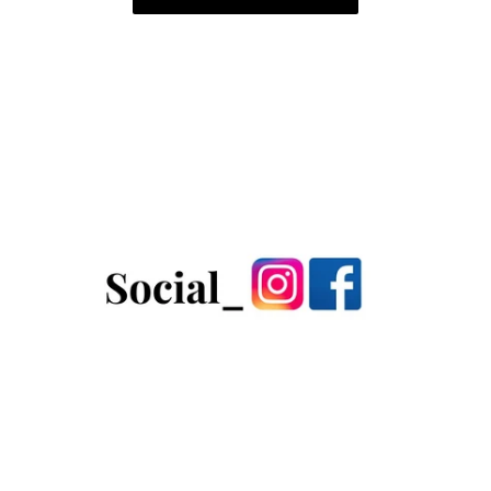
15
Bar
Bar
-
-
1300W
1300W