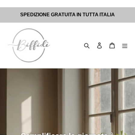
Vai
SPEDIZIONE GRATUITA IN TUTTA ITALIA
direttamente
ai
contenuti
Cerca
Accedi
Carrello