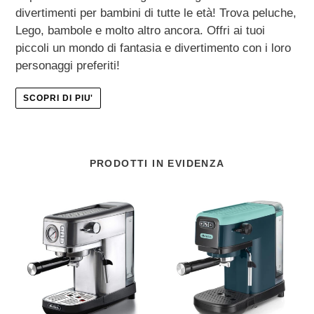
divertimenti per bambini di tutte le età! Trova peluche,
Lego, bambole e molto altro ancora. Offri ai tuoi
piccoli un mondo di fantasia e divertimento con i loro
personaggi preferiti!
SCOPRI DI PIU'
PRODOTTI IN EVIDENZA
Ariete
Ariete
Metal
Light
Con
Aquamarine
Manometro
(1399/17)
(1381/10)
-
-
Macchina