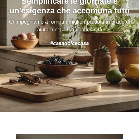
Semplificare le giornate è
un'esigenza che accomuna tutti
Ci impegniamo a fornirti i migliori prodotti in grado di
aiutarti nella tua quotidianità
#casadolcecasa