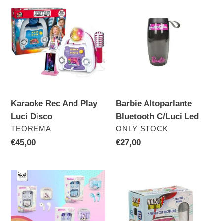
Karaoke
Barbie
Rec
Altoparlante
And
Bluetooth
Play
C/Luci
Luci
Led
Disco
Karaoke Rec And Play
Barbie Altoparlante
Luci Disco
Bluetooth C/Luci Led
VENDITORE
VENDITORE
TEOREMA
ONLY STOCK
Prezzo
€45,00
Prezzo
€27,00
di
di
listino
listino
Hi-
Karaoke
Tech
C/Microfono
Auricolari
Wireless