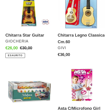
Cm.60
Chitarra Star Guitar
Chitarra Legno Classica
VENDITORE
GIOCHERIA
Cm.60
VENDITORE
Prezzo
€26,00
Prezzo
€30,00
GIVI
scontato
di
Prezzo
€36,00
ESAURITO
listino
di
listino
Xilofono
Asta
Dei
C/Microfono
Colori
Girl
Gio
Baby
Asta C/Microfono Girl