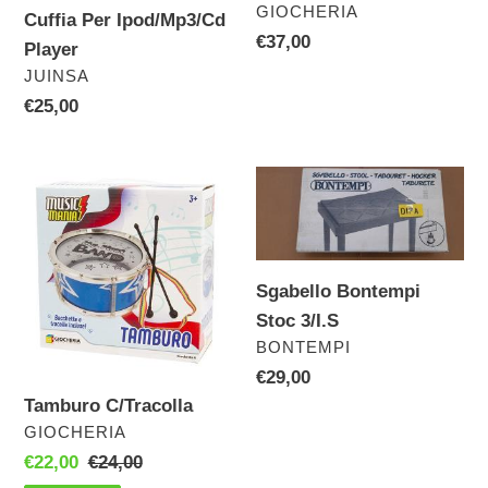
VENDITORE
GIOCHERIA
Cuffia Per Ipod/Mp3/Cd
Prezzo
€37,00
Player
di
VENDITORE
JUINSA
listino
Prezzo
€25,00
di
listino
Tamburo
Sgabello
C/Tracolla
Bontempi
Stoc
3/I.S
Sgabello Bontempi
Stoc 3/I.S
VENDITORE
BONTEMPI
Prezzo
€29,00
di
Tamburo C/Tracolla
listino
VENDITORE
GIOCHERIA
Prezzo
€22,00
Prezzo
€24,00