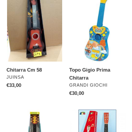
58
Prima
Chitarra
Topo Gigio Prima
Chitarra Cm 58
VENDITORE
JUINSA
Chitarra
VENDITORE
GRANDI GIOCHI
Prezzo
€33,00
di
Prezzo
€30,00
listino
di
listino
Chitarra
Chitarra
Star
Legno
Guitar
Classica