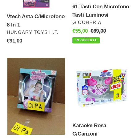
Tasti
61 Tasti Con Microfono
Luminosi
Tasti Luminosi
Vtech Asta C/Microfono
VENDITORE
GIOCHERIA
8 In 1
Prezzo
€55,00
Prezzo
€69,00
VENDITORE
HUNGARY TOYS H.T.
scontato
di
Prezzo
€91,00
IN OFFERTA
listino
di
listino
Cuffia
Karaoke
Per
Rosa
Ipod/Mp3/Cd
C/Canzoni
Player
Karaoke Rosa
C/Canzoni