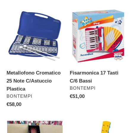
listino
Metallofono
Fisarmonica
Cromatico
17
25
Tasti
Note
C/6
C/Astuccio
Bassi
Plastica
Metallofono Cromatico
Fisarmonica 17 Tasti
25 Note C/Astuccio
C/6 Bassi
VENDITORE
BONTEMPI
Plastica
VENDITORE
BONTEMPI
Prezzo
€51,00
di
Prezzo
€58,00
listino
di
listino
Chitarra
Topo
Cm
Gigio