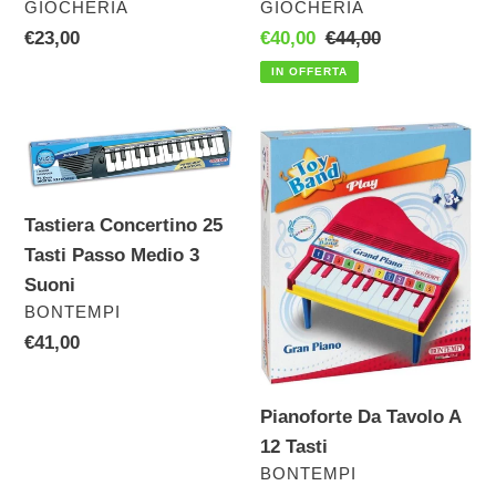
VENDITORE
VENDITORE
GIOCHERIA
GIOCHERIA
Prezzo
€23,00
Prezzo
€40,00
Prezzo
€44,00
di
scontato
di
IN OFFERTA
listino
listino
Tastiera
Pianoforte
Concertino
Da
25
Tavolo
Tasti
A
Tastiera Concertino 25
Passo
12
Tasti Passo Medio 3
Medio
Tasti
Suoni
VENDITORE
BONTEMPI
3
Prezzo
€41,00
Suoni
di
listino
Pianoforte Da Tavolo A
12 Tasti
VENDITORE
BONTEMPI