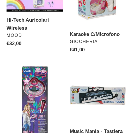
Hi-Tech Auricolari
Wireless
Karaoke C/Microfono
VENDITORE
MOOD
VENDITORE
GIOCHERIA
Prezzo
€32,00
Prezzo
€41,00
di
di
listino
listino
Vtech
Music
Asta
Mania
C/Microfono
-
8
Tastiera
In
61
1
Tasti
Con
Microfono
Music Mania - Tastiera