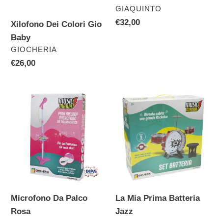
VENDITORE
GIAQUINTO
Prezzo
€32,00
Xilofono Dei Colori Gio
di
Baby
listino
VENDITORE
GIOCHERIA
Prezzo
€26,00
di
listino
Microfono
La
Da
Mia
Palco
Prima
Rosa
Batteria
Jazz
Microfono Da Palco
La Mia Prima Batteria
Rosa
Jazz