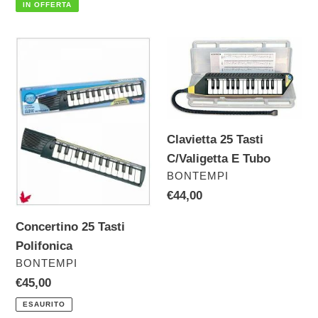
scontato
di
IN OFFERTA
listino
Concertino
Clavietta
25
25
Tasti
Tasti
Polifonica
C/Valigetta
E
Clavietta 25 Tasti
Tubo
C/Valigetta E Tubo
VENDITORE
BONTEMPI
Prezzo
€44,00
di
Concertino 25 Tasti
listino
Polifonica
VENDITORE
BONTEMPI
Prezzo
€45,00
di
ESAURITO