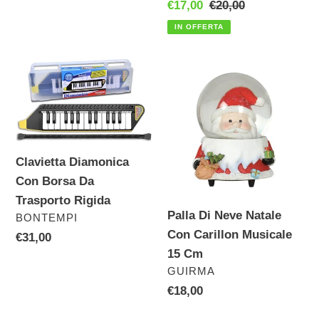
Prezzo
€17,00
Prezzo
€20,00
scontato
di
IN OFFERTA
listino
Clavietta
Palla
Diamonica
Di
Con
Neve
Borsa
Natale
Da
Con
Clavietta Diamonica
Trasporto
Carillon
Con Borsa Da
Rigida
Musicale
Trasporto Rigida
15
Palla Di Neve Natale
VENDITORE
BONTEMPI
Cm
Con Carillon Musicale
Prezzo
€31,00
15 Cm
di
VENDITORE
GUIRMA
listino
Prezzo
€18,00
di