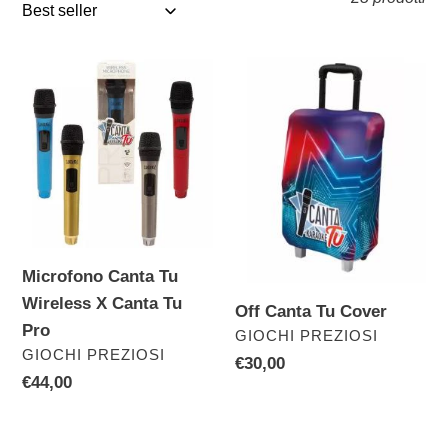
z
i
o
Microfono
Off
n
Canta
Canta
e
Tu
Tu
Wireless
Cover
:
X
Canta
Tu
Pro
Microfono Canta Tu
Wireless X Canta Tu
Off Canta Tu Cover
Pro
VENDITORE
GIOCHI PREZIOSI
VENDITORE
GIOCHI PREZIOSI
Prezzo
€30,00
Prezzo
€44,00
di
di
listino
listino