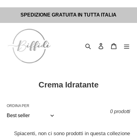
Vai
SPEDIZIONE GRATUITA IN TUTTA ITALIA
direttamente
ai
contenuti
Cerca
Accedi
Carrello
C
Crema Idratante
o
l
ORDINA PER
l
0 prodotti
e
z
Spiacenti, non ci sono prodotti in questa collezione