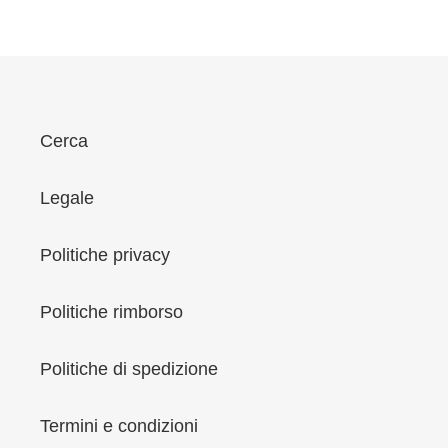
i
o
n
e
:
Cerca
Legale
Politiche privacy
Politiche rimborso
Politiche di spedizione
Termini e condizioni