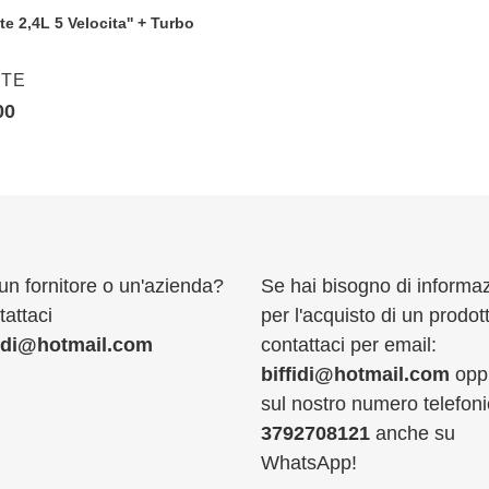
e 2,4L 5 Velocita'' + Turbo
o
DITORE
ETE
W
zo
00
o
un fornitore o un'azienda?
Se hai bisogno di informaz
attaci
per l'acquisto di un prodot
fidi@hotmail.com
contattaci per email:
biffidi@hotmail.com
opp
sul nostro numero telefoni
3792708121
anche su
WhatsApp!