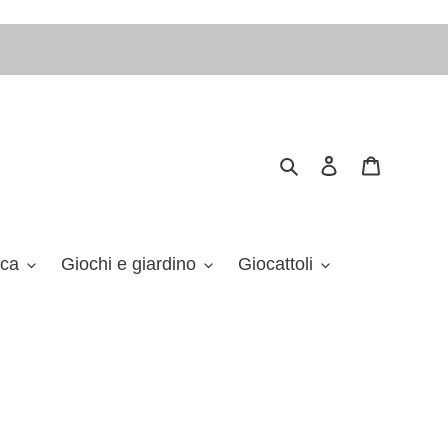
Cerca
Accedi
Carrello
ica
Giochi e giardino
Giocattoli