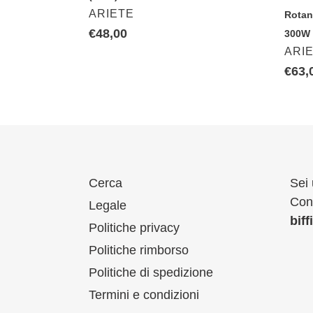
VENDITORE
ARIETE
Rotant
+
Prezzo
€48,00
300W
Turb
VEN
ARI
di
300
listino
Prez
€63,
di
listin
Cerca
Sei 
Cont
Legale
bif
Politiche privacy
Politiche rimborso
Politiche di spedizione
Termini e condizioni