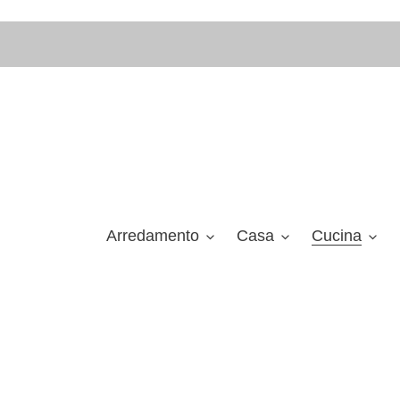
Vai
direttamente
ai
contenuti
Arredamento
Casa
Cucina