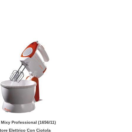
l
l
e
z
i
e
o
ssional
n
6/11)
e
itore
:
rico
la
nte
 Mixy Professional (1656/11)
tore Elettrico Con Ciotola
ta''