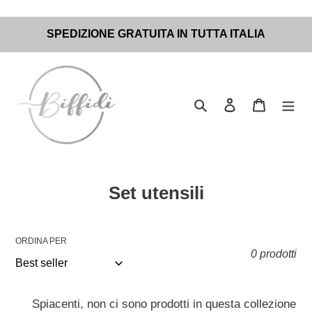
Vai
SPEDIZIONE GRATUITA IN TUTTA ITALIA
direttamente
ai
contenuti
Cerca
Accedi
Carrello
C
Set utensili
o
l
ORDINA PER
l
0 prodotti
e
z
Spiacenti, non ci sono prodotti in questa collezione