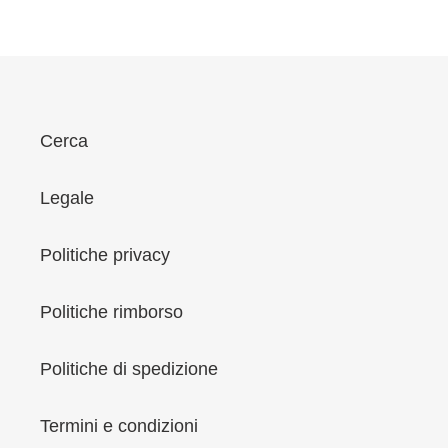
i
o
n
e
:
Cerca
Legale
Politiche privacy
Politiche rimborso
Politiche di spedizione
Termini e condizioni