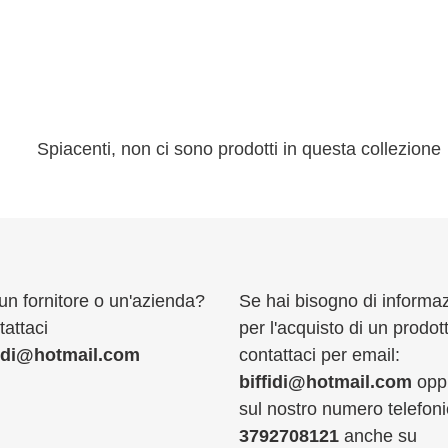
l
l
e
z
i
Spiacenti, non ci sono prodotti in questa collezione
o
n
e
:
un fornitore o un'azienda?
Se hai bisogno di informaz
attaci
per l'acquisto di un prodot
fidi@hotmail.com
contattaci per email:
biffidi@hotmail.com
opp
sul nostro numero telefoni
3792708121
anche su