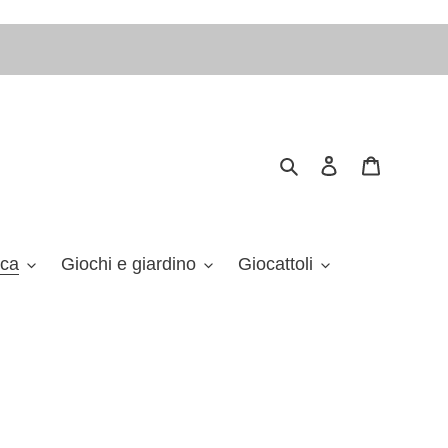
Cerca
Accedi
Carrello
ica
Giochi e giardino
Giocattoli