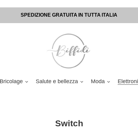
SPEDIZIONE GRATUITA IN TUTTA ITALIA
Bricolage
Salute e bellezza
Moda
Elettron
C
Switch
o