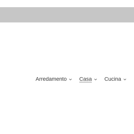
Vai
direttamente
ai
contenuti
Arredamento
Casa
Cucina